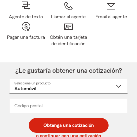
Agente de texto
Llamar al agente
Email al agente
Pagar una factura
Obtén una tarjeta
de identificación
¿Le gustaría obtener una cotización?
Seleccione un producto
Seleccione
un
nombre
de
producto
del
Código postal
Ingresa
Ingresa
_____
menú
un
un
desplegable
código
código
postal
postal
Obtenga una cotización
de
de
5
5
o continuar con una cotización