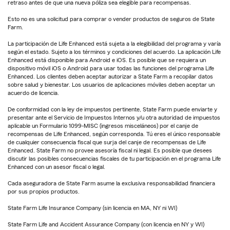
retraso antes de que una nueva póliza sea elegible para recompensas.
Esto no es una solicitud para comprar o vender productos de seguros de State
Farm.
La participación de Life Enhanced está sujeta a la elegibilidad del programa y varía
según el estado. Sujeto a los términos y condiciones del acuerdo. La aplicación Life
Enhanced está disponible para Android e iOS. Es posible que se requiera un
dispositivo móvil iOS o Android para usar todas las funciones del programa Life
Enhanced. Los clientes deben aceptar autorizar a State Farm a recopilar datos
sobre salud y bienestar. Los usuarios de aplicaciones móviles deben aceptar un
acuerdo de licencia.
De conformidad con la ley de impuestos pertinente, State Farm puede enviarte y
presentar ante el Servicio de Impuestos Internos y/u otra autoridad de impuestos
aplicable un Formulario 1099-MISC (ingresos misceláneos) por el canje de
recompensas de Life Enhanced, según corresponda. Tú eres el único responsable
de cualquier consecuencia fiscal que surja del canje de recompensas de Life
Enhanced. State Farm no provee asesoría fiscal ni legal. Es posible que desees
discutir las posibles consecuencias fiscales de tu participación en el programa Life
Enhanced con un asesor fiscal o legal.
Cada aseguradora de State Farm asume la exclusiva responsabilidad financiera
por sus propios productos.
State Farm Life Insurance Company (sin licencia en MA, NY ni WI)
State Farm Life and Accident Assurance Company (con licencia en NY y WI)