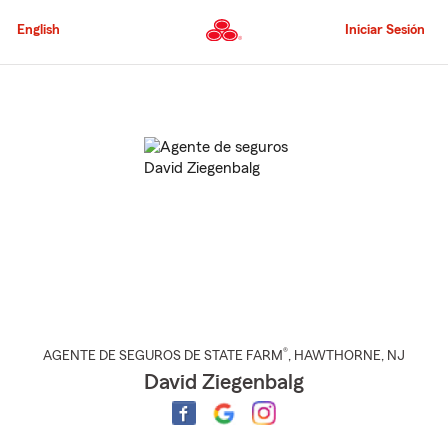
Pasar
al
English
Iniciar Sesión
contenido
principal
Comienzo
del
contenido
principal
®
AGENTE DE SEGUROS DE STATE FARM
,
HAWTHORNE
, NJ
David Ziegenbalg