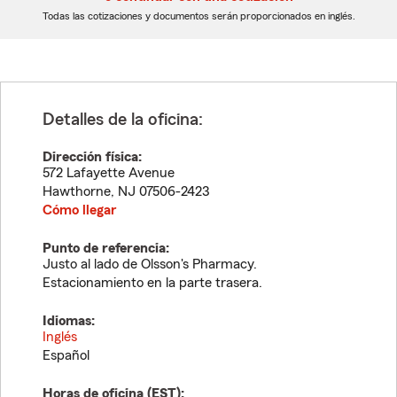
dígitos
dígitos
Todas las cotizaciones y documentos serán proporcionados en inglés.
Detalles de la oficina:
Dirección física:
572 Lafayette Avenue
Hawthorne
,
NJ
07506-2423
Cómo llegar
Punto de referencia:
Justo al lado de Olsson's Pharmacy.
Estacionamiento en la parte trasera.
Idiomas:
Inglés
Español
Horas de oficina (
EST
):